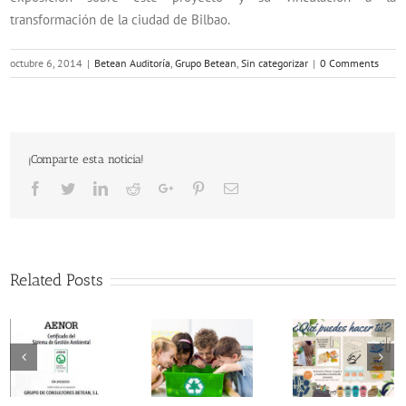
transformación de la ciudad de Bilbao.
octubre 6, 2014
|
Betean Auditoría
,
Grupo Betean
,
Sin categorizar
|
0 Comments
¡Comparte esta noticia!
Facebook
Twitter
LinkedIn
Reddit
Google+
Pinterest
Email
Related Posts
Betean se
dirige a
Betean se
Centros
dirige a
locales de
negocios
Cambiamo
Educación
locales para
de oficinas