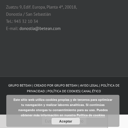
Zuatzu 9, Edif. Europa, Planta 4ª, 20018,
Donostia / San Sebastián
Tel.: 943 32 10 34
E-mail:
donostia@betean.com
GRUPO BETEAN | CREADO POR
GRUPO BETEAN
|
AVISO LEGAL
|
POLÍTICA DE
PRIVACIDAD
|
POLÍTICA DE COOKIES
|
CANAL ÉTICO
Este sitio web utiliza cookies propias y de terceros para optimizar
Facebook
Twitter
LinkedIn
YouTube
tu navegación y realizar labores analíticas. Si continúas
navegando otorgas tu consentimiento para su uso. Puedes
obtener más información en nuestra
Política de cookies
Euskera
Castellano
Aceptar