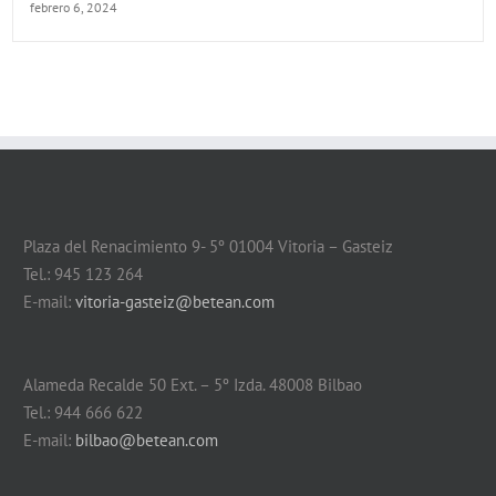
febrero 6, 2024
Plaza del Renacimiento 9- 5º 01004 Vitoria – Gasteiz
Tel.: 945 123 264
E-mail:
vitoria-gasteiz@betean.com
Alameda Recalde 50 Ext. – 5º Izda. 48008 Bilbao
Tel.: 944 666 622
E-mail:
bilbao@betean.com