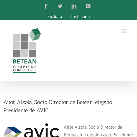
Skip
Facebook
Twitter
LinkedIn
YouTube
to
Euskara
Castellano
content
Aitor Alzola, Socio Director de Betean, elegido
Presidente de AVIC
Aitor Alzola, Socio Director de
Betean, fue elegido ayer Presidente