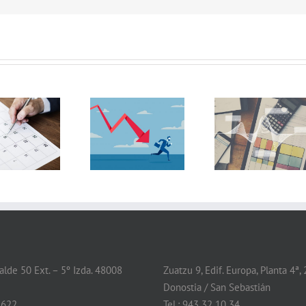
Prórroga de la
Obligación de
moratoria para
incorporar en la
excluir las
memoria
pérdidas de los
información del
ejercicios 2020 y
periodo medio de
2021 a los efectos
pago a
de causa legal de
proveedores
disolución
lde 50 Ext. – 5º Izda. 48008
Zuatzu 9, Edif. Europa, Planta 4ª,
Donostia / San Sebastián
 622
Tel.: 943 32 10 34