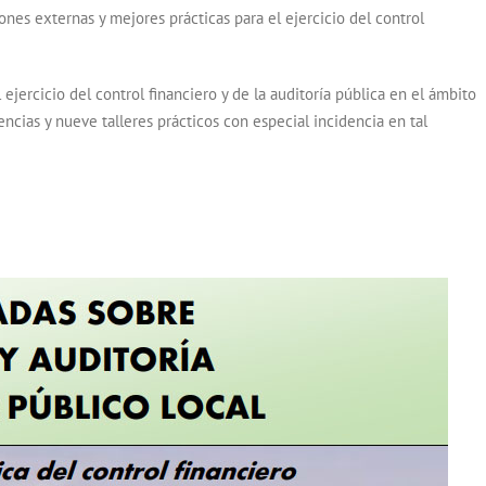
iones externas y mejores prácticas para el ejercicio del control
jercicio del control financiero y de la auditoría pública en el ámbito
encias y nueve talleres prácticos con especial incidencia en tal