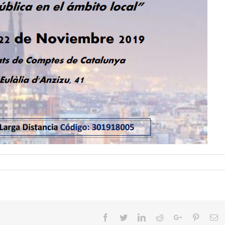
Facebook
Twitter
LinkedIn
Reddit
Google+
Pinteres
Em