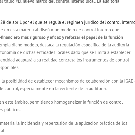
l título
«El nuevo marco del control interno local. La auditoría
8 de abril, por el que se regula el régimen jurídico del control intern
te en esta materia al diseñar un modelo de control interno que
inanciero más riguroso y eficaz y reforzar el papel de la función
templa dicho modelo, destaca la regulación específica de la auditoría
autonomía de dichas entidades locales dado que se limita a establecer
entidad adaptará a su realidad concreta los instrumentos de control
isponibles.
 la posibilidad de establecer mecanismos de colaboración con la IGAE 
 control, especialmente en la vertiente de la auditoría.
l en este ámbito, permitiendo homogeneizar la función de control
es públicos.
 materia, la incidencia y repercusión de la aplicación práctica de los
al.