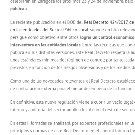
celebrarán en Zaragoza los próximos 23 y 24 de noviembre, bajo e
pública.»
La reciente publicación en el BOE del
Real Decreto 424/2017, de 2
en las entidades del Sector Público Local
, supone un hito relevan
persigue como objetivo, entre otros,
lograr un control económico-f
interventora en las entidades locales
. Entre las técnicas que con
pública en sus distintas versiones. Este Real Decreto respeta la 
unos estándares mínimos del régimen de control; por tanto, cada 
previstos, en función de los riesgos observados y de los medios d
Como una de las novedades relevantes, el Real Decreto establece
de contratación externa para el mejor desempeño de la función de
En definitiva, esta nueva regulación viene a cubrir un vacío lega
interno y auditoría del sector público local con el resto de sector
En estas II Jornadas se analizará, por expertos profesionales en la
principios y normas de este Real Decreto en el control interno loc