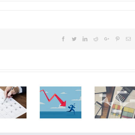
Facebook
Twitter
LinkedIn
Reddit
Google+
Pinteres
Em
Prórroga de la
Obligación de
moratoria para
incorporar en la
excluir las
memoria
pérdidas de los
información del
ejercicios 2020 y
periodo medio de
2021 a los efectos
pago a
de causa legal de
proveedores
disolución