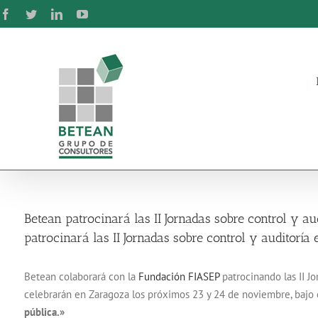
Skip
Facebook
Twitter
LinkedIn
YouTube
to
content
Betean patrocinará las II Jornadas sobre control y au
patrocinará las II Jornadas sobre control y auditoría
Betean colaborará con la
Fundación FIASEP
patrocinando las II Jo
celebrarán en Zaragoza los próximos 23 y 24 de noviembre, bajo e
pública.»