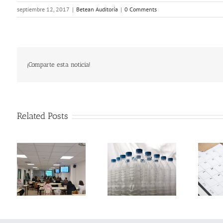
septiembre 12, 2017
|
Betean Auditoría
|
0 Comments
¡Comparte esta noticia!
Related Posts
n
Contabilización
l
del impuesto
Obligaciones
lan
especial sobre los
fiscales – Abril
ble
envases de
2023
plástico no
os
reutilizables