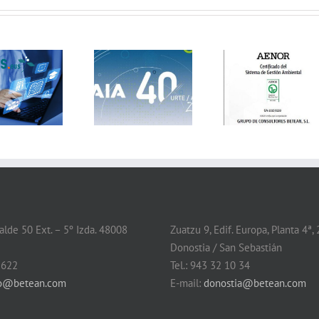
Betean Vitoria
pasa de forma
Asamblea GAIA y
favorable el
40 Aniversario
seguimiento anual
de la ISO 14.001
lde 50 Ext. – 5º Izda. 48008
Zuatzu 9, Edif. Europa, Planta 4ª,
Donostia / San Sebastián
 622
Tel.: 943 32 10 34
ao@betean.com
E-mail:
donostia@betean.com