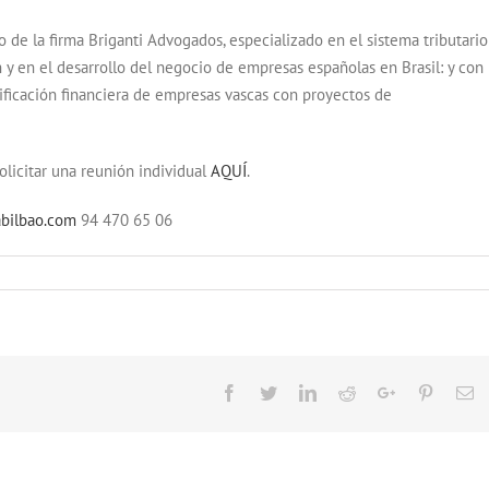
o de la firma Briganti Advogados, especializado en el sistema tributario
y en el desarrollo del negocio de empresas españolas en Brasil: y con
anificación financiera de empresas vascas con proyectos de
olicitar una reunión individual
AQUÍ
.
abilbao.com
94 470 65 06
Facebook
Twitter
LinkedIn
Reddit
Google+
Pinteres
Em