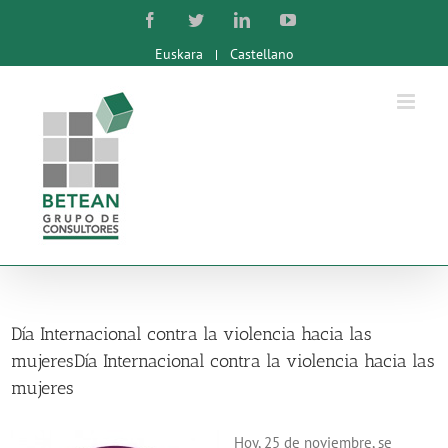
Skip
Facebook
Twitter
LinkedIn
YouTube
to
Euskara
Castellano
content
Día Internacional contra la violencia hacia las
mujeres
Día Internacional contra la violencia hacia las
mujeres
Hoy, 25 de noviembre, se