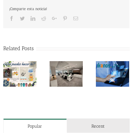
¡Comparte esta noticia!
Facebook
Twitter
LinkedIn
Reddit
Google+
Pinterest
Email
Related Posts
Participamos
en la
Cambiamos
Asamble
iniciativa
de oficinas en
GAIA y 4
Ikanos del
Bilbao
Aniversar
Gobierno
Vasco
Popular
Recent