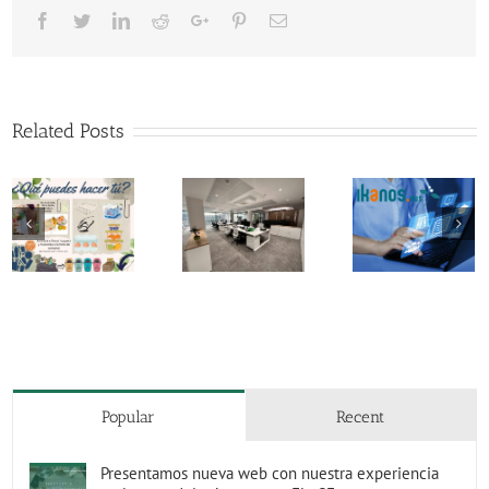
Facebook
Twitter
LinkedIn
Reddit
Google+
Pinterest
Email
Related Posts
Participamos
en la
Cambiamos
Asamble
iniciativa
de oficinas en
GAIA y 4
Ikanos del
Bilbao
Aniversar
Gobierno
Vasco
Popular
Recent
Presentamos nueva web con nuestra experiencia