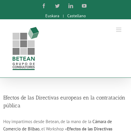
Skip
Facebook
Twitter
LinkedIn
YouTube
to
Euskara
Castellano
content
Efectos de las Directivas europeas en la contratación
pública
Hoy impartimos desde Betean, de la mano de la
Cámara de
Comercio de Bilbao
, el Workshop «
Efectos de las Directivas