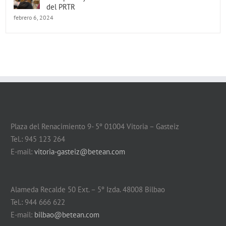
del PRTR
febrero 6, 2024
Plaza del Renacimiento 9- 5º 01004 Vitoria – Gasteiz
Tel.: 945 123 264
E-mail:
vitoria-gasteiz@betean.com
Alameda Recalde 50 Ext. – 5º Izda. 48008 Bilbao
Tel.: 944 666 622
E-mail:
bilbao@betean.com