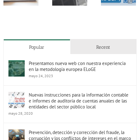
aportaciones
Bankia
La
AFS
Eroski y
APDEF
Eroski
Nue
Fagor y
celebra la
victoria d
fraude de
decisión del
ATE Aseso
motores
Tribunal
y APDE
diesel
Supremo de
frente a C
avalar la
Laboral
nulidad de la
Popular p
Popular
Recent
compra de
AFS Erosk
acciones de
Bankia
Presentamos nueva web con nuestra experiencia
en la metodología europea ELoGE
mayo 24, 2023
Nuevas instrucciones para la información contable
e informes de auditoría de cuentas anuales de las
entidades del sector público local
mayo 28, 2020
Prevención, detección y corrección del fraude, la
corrupción y los conflictos de intereses en el marco