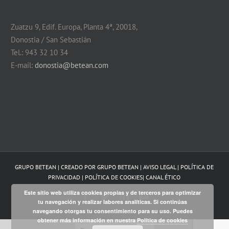
Zuatzu 9, Edif. Europa, Planta 4ª, 20018,
Donostia / San Sebastián
Tel.: 943 32 10 34
E-mail:
donostia@betean.com
GRUPO BETEAN | CREADO POR
GRUPO BETEAN
|
AVISO LEGAL
|
POLÍTICA DE
PRIVACIDAD
|
POLÍTICA DE COOKIES
|
CANAL ÉTICO
Este sitio web utiliza cookies propias y de terceros para optimizar
Facebook
Twitter
LinkedIn
YouTube
tu navegación y realizar labores analíticas. Si continúas
navegando otorgas tu consentimiento para su uso. Puedes
obtener más información en nuestra
Política de cookies