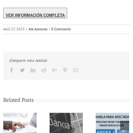
VER INFORMACIÓN COMPLETA
abril 27, 2023
|
Ate Asesores
|
0 Comments
¡Comparte esta noticia!
Facebook
Twitter
LinkedIn
Reddit
Google+
Pinterest
Email
La APDEF
celebra la
decisión del
Nueva
Related Posts
Tribunal
victoria d
Supremo de
ATE Aseso
avalar la
y APDE
Jornada
nulidad de la
frente a C
informativa
compra de
Laboral
sobre
acciones de
Popular p