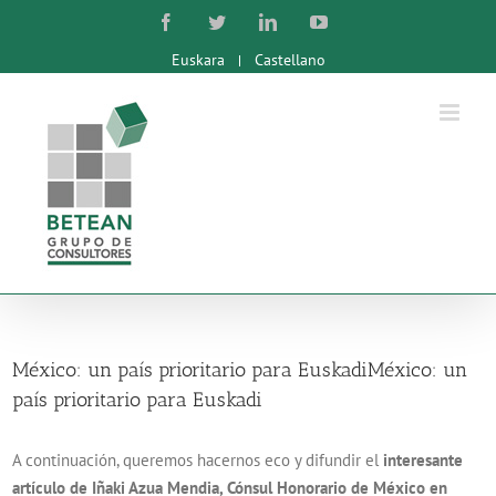
Skip
Facebook
Twitter
LinkedIn
YouTube
to
Euskara
Castellano
content
México: un país prioritario para Euskadi
México: un
país prioritario para Euskadi
A continuación, queremos hacernos eco y difundir el
interesante
artículo de Iñaki Azua Mendia, Cónsul Honorario de México en