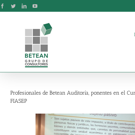
Skip
Facebook
Twitter
LinkedIn
YouTube
to
content
Profesionales de Betean Auditoría, ponentes en el Cur
FIASEP