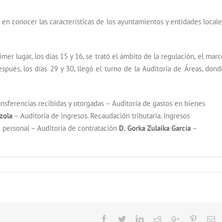
s en conocer las características de los ayuntamientos y entidades locale
er lugar, los días 15 y 16, se trató el ámbito de la regulación, el marc
espués, los días 29 y 30, llegó el turno de la Auditoría de Áreas, dond
nsferencias recibidas y otorgadas – Auditoría de gastos en bienes
zola
– Auditoría de ingresos. Recaudación tributaria. Ingresos
 personal – Auditoría de contratación
D. Gorka Zulaika García
–
Facebook
Twitter
LinkedIn
Reddit
Google+
Pinteres
Em