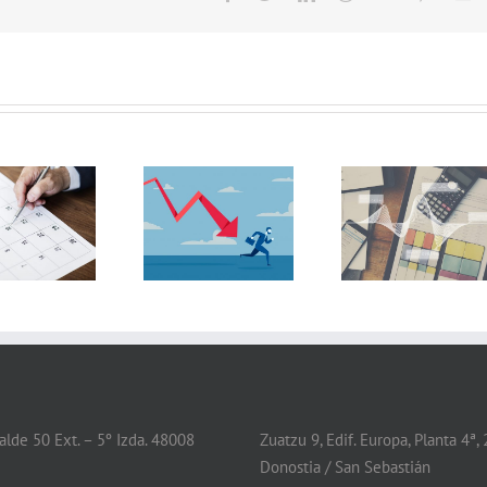
Prórroga de la
Obligación de
moratoria para
incorporar en la
excluir las
memoria
pérdidas de los
información del
ejercicios 2020 y
periodo medio de
2021 a los efectos
pago a
de causa legal de
proveedores
disolución
lde 50 Ext. – 5º Izda. 48008
Zuatzu 9, Edif. Europa, Planta 4ª,
Donostia / San Sebastián