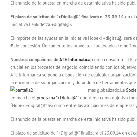
El anuncio de la puesta en marcha de esta iniciativa ha sido publi
El plazo de solicitud de “+Digital@” finalizará el 23.09.14
en el c
iniciativa Lankidetza +digital@.
El importe de las ayudas en la iniciativa Hobeki +digital@ será 
€
de concesión. Únicamente los proyectos catalogados como “exce
Nuestros compañeros de
ATE Informática
, como consultores TIC 
crucial en los procesos de negocio, coincidiendo con los objetivo
ATE Informática se pone a disposición de cualquier organización 
la eficiencia de su organización y dotándola de herramientas qu
más globalizado.
La
Socie
en marcha el
programa “+Digital@”
que tiene como objetivo fomen
“Hobeki+digital@” así como entre las asociaciones de empresas y p
El anuncio de la puesta en marcha de esta iniciativa ha sido publi
El plazo de solicitud de “+Digital@” finalizará el 23.09.14 en el c