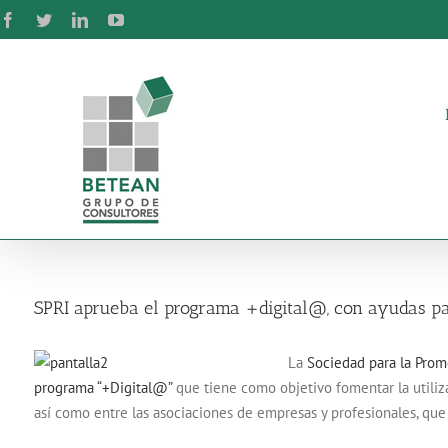
Skip
Facebook
Twitter
LinkedIn
YouTube
to
content
SPRI aprueba el programa +digital@, con ayudas pa
La
Sociedad para la Promo
programa “+Digital@”
que tiene como objetivo fomentar la utiliz
así como entre las asociaciones de empresas y profesionales, que s