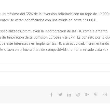
de un máximo del 35% de la inversión solicitada con un tope de 12.000 
ntes” se verán beneficiados con una ayuda de hasta 33.000 €.
especializados, promueven la incorporación de las TIC como elemento
s de Innovación de la Comisión Europea y la SPRI. Es por esto por lo qu
que esté interesada en implantar las TIC a su actividad, incrementando
e le sitúen en primera línea de competitividad en un mercado cada vez
Facebook
Twitter
LinkedIn
Reddit
Google+
Pinteres
Em