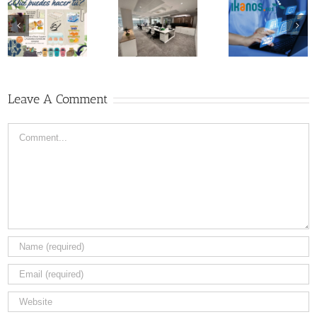
Participamos
en la
Cambiamos
Asamble
iniciativa
de oficinas en
GAIA y 4
Ikanos del
Bilbao
Aniversar
Gobierno
Vasco
Leave A Comment
Comment