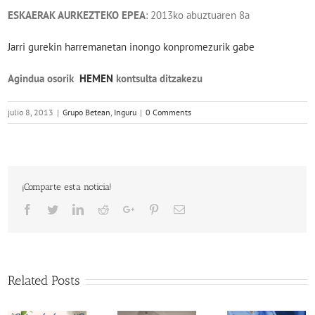
ESKAERAK AURKEZTEKO EPEA
: 2013ko abuztuaren 8a
Jarri gurekin harremanetan inongo konpromezurik gabe
Agindua osorik
HEMEN
kontsulta ditzakezu
julio 8, 2013
|
Grupo Betean
,
Inguru
|
0 Comments
¡Comparte esta noticia!
Facebook
Twitter
LinkedIn
Reddit
Google+
Pinterest
Email
Related Posts