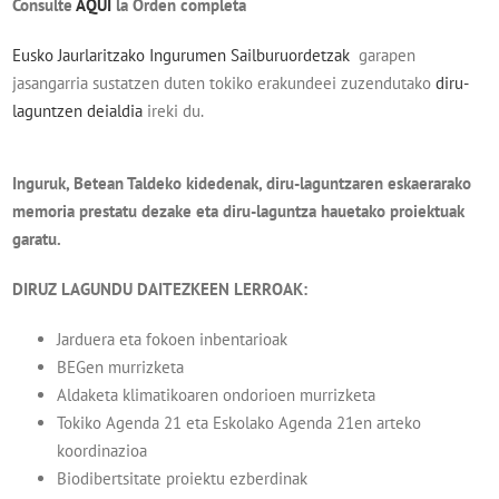
Consulte
AQUÍ
la Orden completa
Eusko Jaurlaritzako Ingurumen Sailburuordetzak
garapen
jasangarria sustatzen duten tokiko erakundeei zuzendutako
diru-
laguntzen deialdia
ireki du.
Inguruk, Betean Taldeko kidedenak, diru-laguntzaren eskaerarako
memoria prestatu dezake eta diru-laguntza hauetako proiektuak
garatu.
DIRUZ LAGUNDU DAITEZKEEN LERROAK:
Jarduera eta fokoen inbentarioak
BEGen murrizketa
Aldaketa klimatikoaren ondorioen murrizketa
Tokiko Agenda 21 eta Eskolako Agenda 21en arteko
koordinazioa
Biodibertsitate proiektu ezberdinak