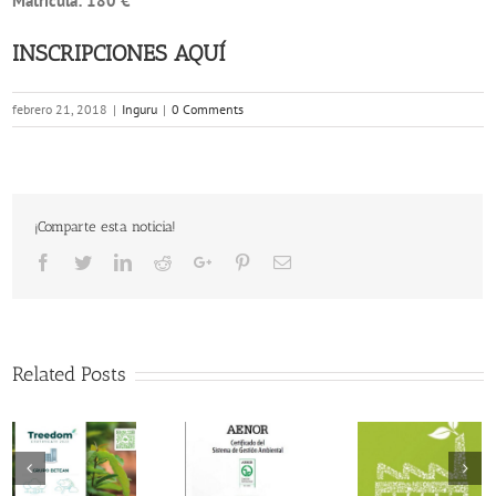
Matrícula:
180 €
INSCRIPCIONES
AQUÍ
febrero 21, 2018
|
Inguru
|
0 Comments
¡Comparte esta noticia!
Facebook
Twitter
LinkedIn
Reddit
Google+
Pinterest
Email
Related Posts
Actualizac
Subvenciones
de las
El desempeño
a empresas
ordenanz
ambiental de
para la
municipal
Grupo Betean