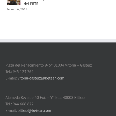
del PRTR
febrero 6, 2024
Plaza del Renacimiento 9- 5º 01004 Vitoria – Gasteiz
Tel.: 945 123 264
E-mail:
vitoria-gasteiz@betean.com
Alameda Recalde 50 Ext. – 5º Izda. 48008 Bilbao
Tel.: 944 666 622
E-mail:
bilbao@betean.com