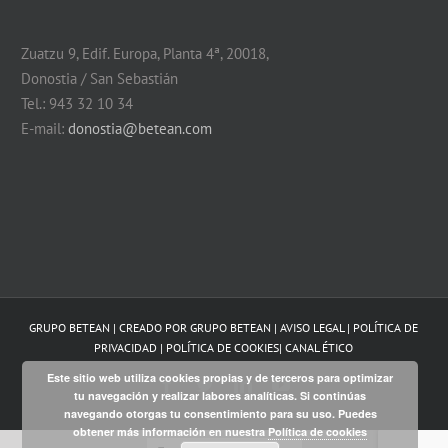
Zuatzu 9, Edif. Europa, Planta 4ª, 20018,
Donostia / San Sebastián
Tel.: 943 32 10 34
E-mail:
donostia@betean.com
GRUPO BETEAN | CREADO POR
GRUPO BETEAN
|
AVISO LEGAL
|
POLÍTICA DE
PRIVACIDAD
|
POLÍTICA DE COOKIES
|
CANAL ÉTICO
Este sitio web utiliza cookies propias y de terceros para optimizar
Facebook
Twitter
LinkedIn
YouTube
tu navegación y realizar labores analíticas. Si continúas
navegando otorgas tu consentimiento para su uso. Puedes
obtener más información en nuestra
Política de cookies