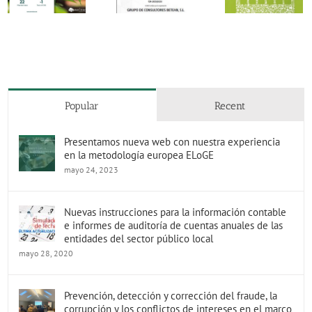
realización de
en materia
obtiene nueva
inversiones
residuos
Act
valoración
destinadas a
de las
favorable en
la protección
ordenanz
auditoría
del medio
municipal
externa
ambiente
en materia
residuos
Popular
Recent
Presentamos nueva web con nuestra experiencia
en la metodología europea ELoGE
mayo 24, 2023
Nuevas instrucciones para la información contable
e informes de auditoría de cuentas anuales de las
entidades del sector público local
mayo 28, 2020
Prevención, detección y corrección del fraude, la
corrupción y los conflictos de intereses en el marco