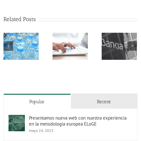
La APDEF
celebra la
decisión del
Related Posts
Tribunal
Supremo de
avalar la
Jornada
nulidad de la
informati
compra de
Obligación
sobre
acciones de
legal para
aportacion
Bankia
La
implantar
Eroski y
APDEF
canal ético o
Fagor y
celebra la
de denuncias
fraude d
decisión del
motores
Tribunal
diesel
Supremo de
avalar la
nulidad de la
Popular
Recent
compra de
acciones de
Bankia
Presentamos nueva web con nuestra experiencia
en la metodología europea ELoGE
mayo 24, 2023