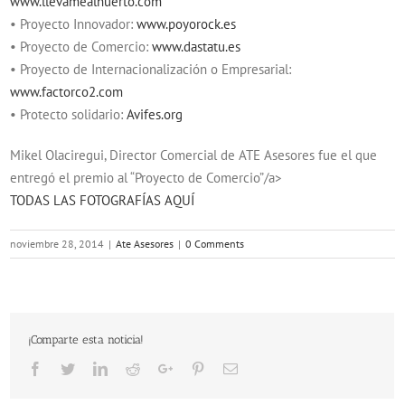
www.llevamealhuerto.com
• Proyecto Innovador:
www.poyorock.es
• Proyecto de Comercio:
www.dastatu.es
• Proyecto de Internacionalización o Empresarial:
www.factorco2.com
• Protecto solidario:
Avifes.org
Mikel Olaciregui, Director Comercial de ATE Asesores fue el que
entregó el premio al “Proyecto de Comercio”/a>
TODAS LAS FOTOGRAFÍAS AQUÍ
noviembre 28, 2014
|
Ate Asesores
|
0 Comments
¡Comparte esta noticia!
Facebook
Twitter
LinkedIn
Reddit
Google+
Pinterest
Email