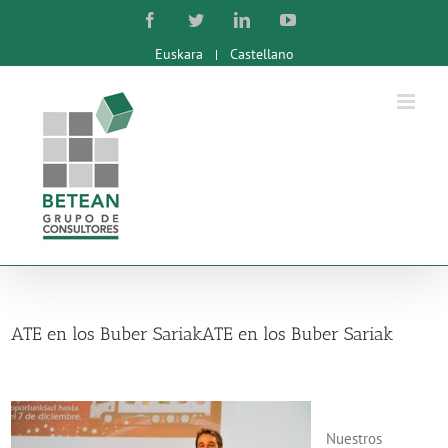
Skip
Facebook
Twitter
LinkedIn
YouTube
to
Euskara
Castellano
content
ATE en los Buber Sariak
ATE en los Buber Sariak
Nuestros