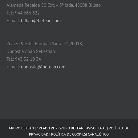
Alameda Recalde 50 Ext. – 5º Izda. 48008 Bilbao
Tel.: 944 666 622
E-mail:
bilbao@betean.com
Zuatzu 9, Edif. Europa, Planta 4ª, 20018,
Donostia / San Sebastián
Tel.: 943 32 10 34
E-mail:
donostia@betean.com
GRUPO BETEAN | CREADO POR
GRUPO BETEAN
|
AVISO LEGAL
|
POLÍTICA DE
PRIVACIDAD
|
POLÍTICA DE COOKIES
|
CANAL ÉTICO