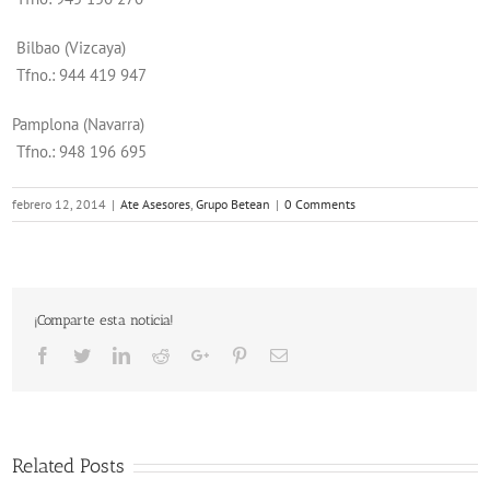
Bilbao (Vizcaya)
Tfno.: 944 419 947
Pamplona (Navarra)
Tfno.: 948 196 695
febrero 12, 2014
|
Ate Asesores
,
Grupo Betean
|
0 Comments
¡Comparte esta noticia!
Facebook
Twitter
LinkedIn
Reddit
Google+
Pinterest
Email
Related Posts