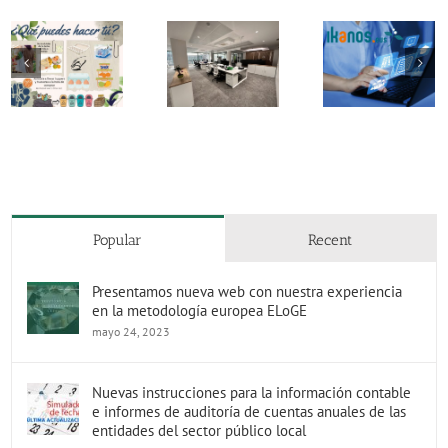
Participamos
en la
Cambiamos
Asamble
iniciativa
de oficinas en
GAIA y 4
Ikanos del
Bilbao
Aniversar
Gobierno
Vasco
Popular
Recent
Presentamos nueva web con nuestra experiencia
en la metodología europea ELoGE
mayo 24, 2023
Nuevas instrucciones para la información contable
e informes de auditoría de cuentas anuales de las
entidades del sector público local