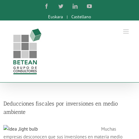
Skip
Facebook
Twitter
LinkedIn
YouTube
to
Euskara
Castellano
content
Deducciones fiscales por inversiones en medio
ambiente
Muchas
empresas desconocen que sus inversiones en materia medio